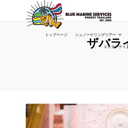
トップページ
シュノーケリングツアー
ザバラ
エンターテイ