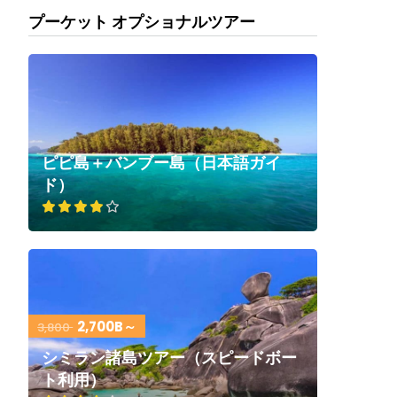
プーケット オプショナルツアー
ピピ島＋バンブー島（日本語ガイ
ド）
2,700B～
3,800
シミラン諸島ツアー（スピードボー
ト利用）