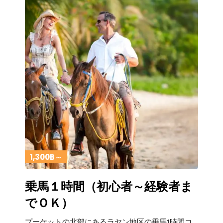
1,300B～
乗馬１時間（初心者～経験者ま
でＯＫ）
プーケットの北部にあるラヤン地区の乗馬1時間コ