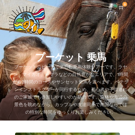
0
プーケット 乗馬
プーケットのビーチで楽しむ乗馬体験ツアーです。ラヤ
ン、マイカオ、カマラなどの自然豊かなエリアで、1時間
から2時間のコースやサンセット乗馬を選べます。ベテラ
ンインストラクターが同行するため、初心者や子供連れ
のご家族でも参加しやすいのが魅力です。森林や海辺の
景色を眺めながら、カップルや友達同士で南国ならでは
の特別な時間をゆっくりお楽しみください。