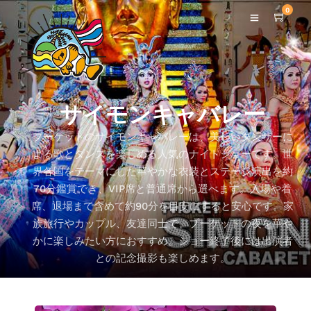
0
サイモンキャバレー
プーケットのサイモンキャバレーは、美しいダンサーに
よる歌とダンスを楽しめる人気のナイトショーです。世
界各国をテーマにした華やかな衣装とステージ演出を約
70分鑑賞でき、VIP席と普通席から選べます。入場や着
席、退場まで含めて約90分を目安にすると安心です。家
族旅行やカップル、友達同士で、プーケットの夜を華や
かに楽しみたい方におすすめ。ショー終了後には出演者
との記念撮影も楽しめます。