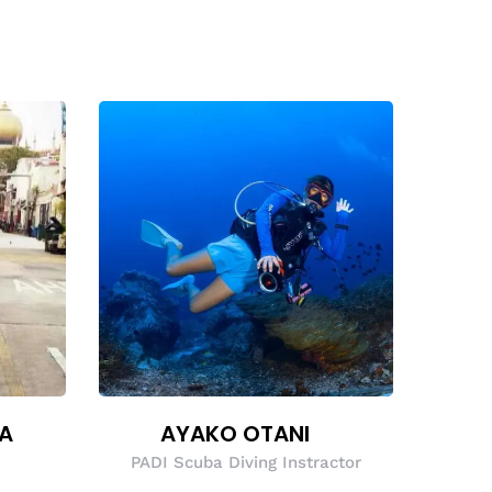
A
AYAKO OTANI
PADI Scuba Diving Instractor