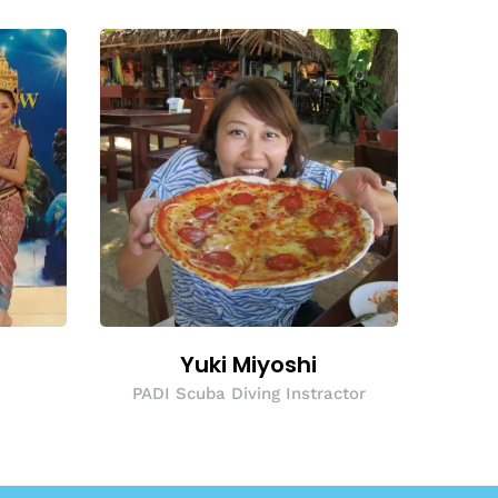
Yuki Miyoshi
PADI Scuba Diving Instractor