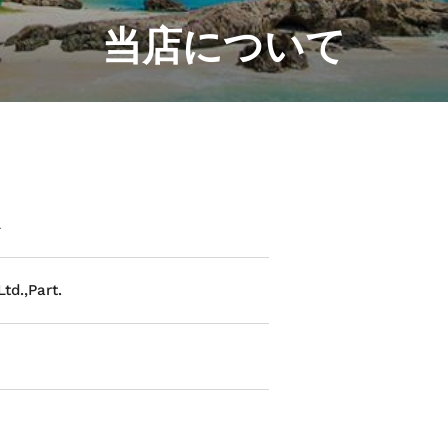
当店について
ス
td.,Part.