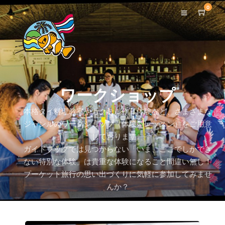
0
ワークショップ
本格タイ料理教室やカクテル作り体験など、さまざまな
ジャンルのワークショップ（体験型レッスン）をご用意
しております。
ガイドブックでは見つからない「いま、ここでしかでき
ない特別な体験」は貴重な体験になること間違い無し！
プーケット旅行の思い出づくりに気軽に参加してみませ
んか？