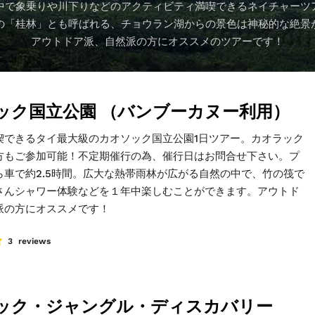
中で象乗りや川下りなどのアクティビティ満喫できるネイチャーツ
の「桂林」とも呼ばれる、チョウラン湖からの景色は神秘的な絶景
アウトドア派、自然派の方にオススメのツアーです！
ック国立公園 （バンブーカヌー利用）
喫できるタイ最大級のカオソック国立公園1日ツアー。カオラック
方もご参加可能！不定期催行の為、催行日はお問合せ下さい。プ
ら車で約2.5時間。広大な熱帯雨林が広がる自然の中で、竹の筏で
さんシャワー体験などを１年中楽しむことができます。アウトド
派の方にオススメです！
3 reviews
ック・ジャングル・ディスカバリー