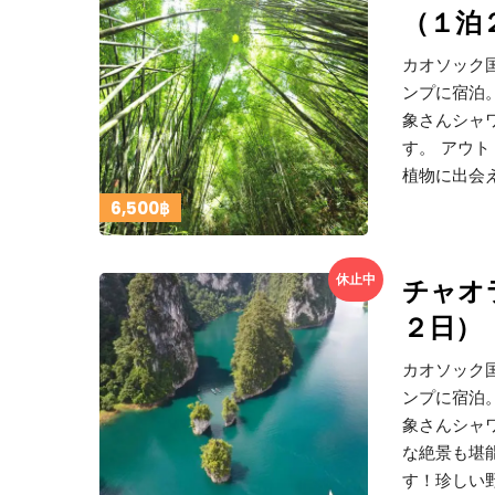
（１泊
カオソック
ンプに宿泊
象さんシャ
す。 アウ
植物に出会
6,500฿
休止中
チャオ
２日）
カオソック
ンプに宿泊
象さんシャ
な絶景も堪
す！珍しい