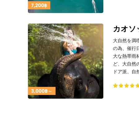
7,200฿
カオソ
大自然を満
の為、催行
大な熱帯雨
ど、大自然
ドア派、自
3,000B～