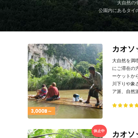
大自然の
公園内にあるタイ
カオソ
大自然を満
にご滞在の
ーケットか
川下りや象
ア派、自然
3,000B～
休止中
カオソ