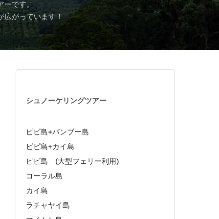
アーです。
が広がっています！
シュノーケリングツアー
ピピ島+バンブー島
ピピ島+カイ島
ピピ島 (大型フェリー利用)
コーラル島
カイ島
ラチャヤイ島