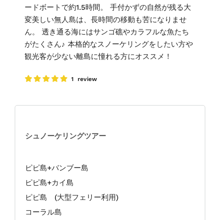
ードボートで約1.5時間。 手付かずの自然が残る大
変美しい無人島は、長時間の移動も苦になりませ
ん。 透き通る海にはサンゴ礁やカラフルな魚たち
がたくさん♪ 本格的なスノーケリングをしたい方や
観光客が少ない離島に憧れる方にオススメ！
1 review
シュノーケリングツアー
ピピ島+バンブー島
ピピ島+カイ島
ピピ島 (大型フェリー利用)
コーラル島