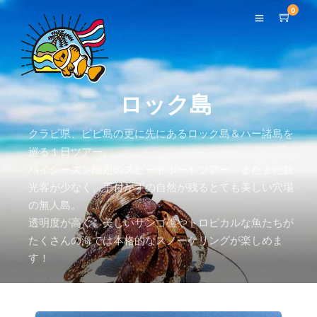
0
ロック島
クラビ県、ピピ島の更に先にあるロック島＆ハー諸島を
巡る１日ツアー。
ハイシーズン限定のスピードボートツアー。まだまだ観
光客が少なく、手付かずの自然が残るとても美しい穴場
の無人島。
透明度が高く、美しいサンゴ礁やトロピカルな魚たちが
たくさんの海では本格的なスノーケリングが楽しめま
す！