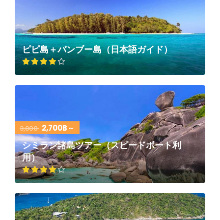
ピピ島＋バンブー島（日本語ガイド）
2,700B～
3,800
シミラン諸島ツアー（スピードボート利
用）