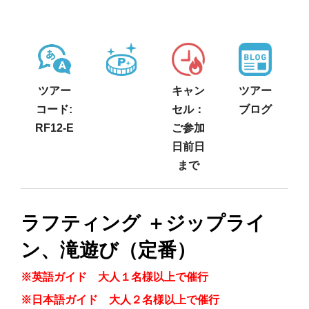
ツアー
キャン
ツアー
コード:
セル：
ブログ
RF12-E
ご参加
日前日
まで
ラフティング ＋ジップライ
ン、滝遊び（定番）
※英語ガイド 大人１名様以上で催行
※日本語ガイド 大人２名様以上で催行