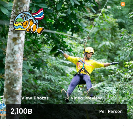
0
View Photos
Video Preview
2,100B
Per Person