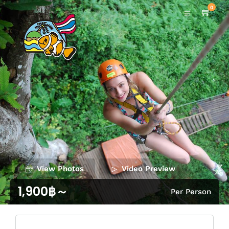
0
View Photos
Video Preview
1,900฿～
Per Person