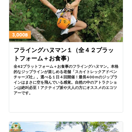
3,000B
フライングハヌマン１（全４２プラッ
トフォーム＋お食事）
全42プラットフォーム＋お食事のフライングハヌマン。本格
的なジップラインが楽しめる老舗「スカイトレックアドベン
チャーズ社」。選べる１日４回開催！最長400ｍのジップラ
インはまさに空を飛んでいる感覚。自然の中のアトラクショ
ンは絶叫必至！アクティブ派や大人の方にオススメのエコツ
アーです。