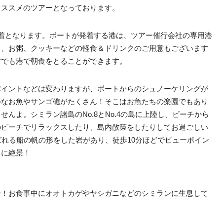
オススメのツアーとなっております。
着となります。ボートが発着する港は、ツアー催行会社の専用港
ト、お粥、クッキーなどの軽食＆ドリンクのご用意もございます
方でも港で朝食をとることができます。
ポイントなどは変わりますが、ボートからのシュノーケリングが
ルなお魚やサンゴ礁がたくさん！そこはお魚たちの楽園でもあり
んよ。シミラン諸島のNo.8とNo.4の島に上陸し、ビーチから
のビーチでリラックスしたり、島内散策をしたりしてお過ごしい
ばれる船の帆の形をした岩があり、徒歩10分ほどでビューポイン
さに絶景！
分！お食事中にオオトカゲやヤシガニなどのシミランに生息して