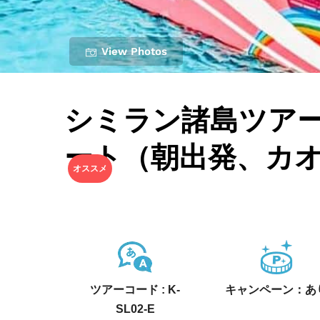
View Photos
シミラン諸島ツアー
ート（朝出発、カ
オススメ
ツアーコード : K-
キャンペーン：あ
SL02-E