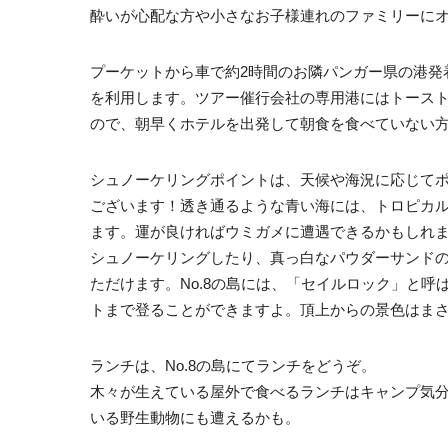
酔いが心配な方や小さなお子様連れのファミリーに
プーケットから車で約2時間のお隣パンガー県の港発
を利用します。ツアー催行会社の専用港にはトース
ので、朝早くホテルを出発して朝食を食べていない
シュノーケリングポイントは、天候や海況に応じて
ございます！透き通るような青い海には、トロピカ
ます。運が良ければウミガメに遭遇できるかもしれませ
シュノーケリングしたり、真っ白なパウダーサンド
ただけます。No.8の島には、「セイルロック」と呼
トまで登ることができますよ。頂上からの景色はま
ランチは、No.8の島にてランチをどうぞ。
木々が生えている屋外で食べるランチはキャンプ気
いる野生動物にも遭えるかも。