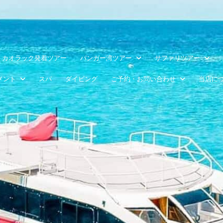
カオラック発着ツアー
パンガー湾ツアー
サファリツアー
メント
スパ
ダイビング
ご予約・お問い合わせ
当店に