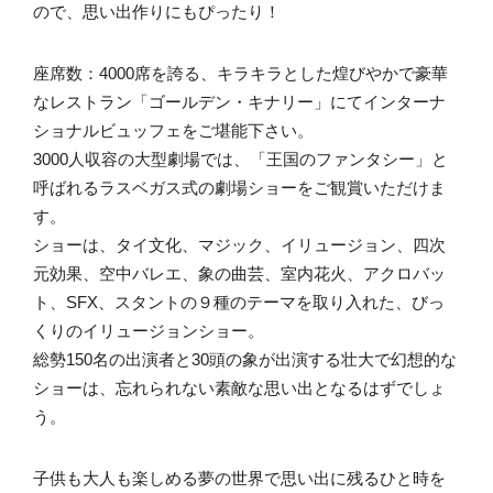
ので、思い出作りにもぴったり！
座席数：4000席を誇る、キラキラとした煌びやかで豪華
なレストラン「ゴールデン・キナリー」にてインターナ
ショナルビュッフェをご堪能下さい。
3000人収容の大型劇場では、「王国のファンタシー」と
呼ばれるラスベガス式の劇場ショーをご観賞いただけま
す。
ショーは、タイ文化、マジック、イリュージョン、四次
元効果、空中バレエ、象の曲芸、室内花火、アクロバッ
ト、SFX、スタントの９種のテーマを取り入れた、びっ
くりのイリュージョンショー。
総勢150名の出演者と30頭の象が出演する壮大で幻想的な
ショーは、忘れられない素敵な思い出となるはずでしょ
う。
子供も大人も楽しめる夢の世界で思い出に残るひと時を