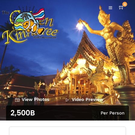
0
View Photos
Video Preview
2,500B
Per Person