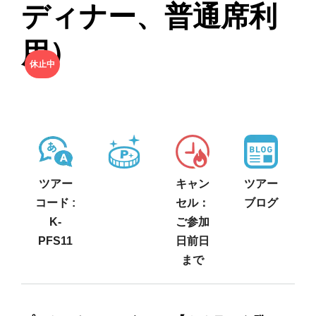
ディナー、普通席利
用）
休止中
ツアー
キャン
ツアー
コード :
セル：
ブログ
K-
ご参加
PFS11
日前日
まで