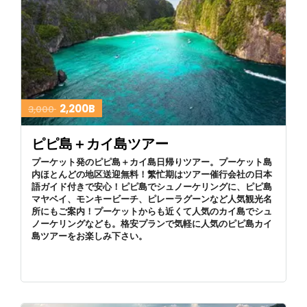
2,200B
3,000
ピピ島＋カイ島ツアー
プーケット発のピピ島＋カイ島日帰りツアー。プーケット島
内ほとんどの地区送迎無料！繁忙期はツアー催行会社の日本
語ガイド付きで安心！ピピ島でシュノーケリングに、ピピ島
マヤベイ、モンキービーチ、ピレーラグーンなど人気観光名
所にもご案内！プーケットからも近くて人気のカイ島でシュ
ノーケリングなども。格安プランで気軽に人気のピピ島カイ
島ツアーをお楽しみ下さい。