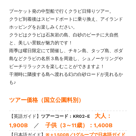
プーケット発の中型船で行くクラビ日帰りツアー。
クラビ到着後はスピードボートに乗り換え、アイランド
ホッピングをお楽しみください。
クラビはクラビは石灰岩の島、白砂のビーチに大自然
と、美しい景観が魅力的です！
雨季は曜日限定にて開催し、チキン島、タップ島、ポダ
島などクラビの名所３島を周遊し、シュノーケリングや
ビーチリラックスを楽しむことができますよ！
干潮時に隣接する島へ渡れる幻の白砂ロードが見れるか
も♪
ツアー価格（国立公園料別）
大人：
【英語ガイド】
ツアーコード : KR02-E
1,900B
／
子供（3～11歳）：1,400B
【日本語ガイド】
※＋1,500B／1グループで日本語ガイド